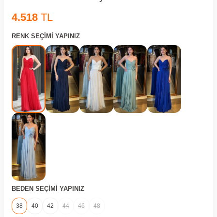
4.518
TL
RENK SEÇIMI YAPINIZ
BEDEN SEÇIMI YAPINIZ
38
40
42
44
46
48