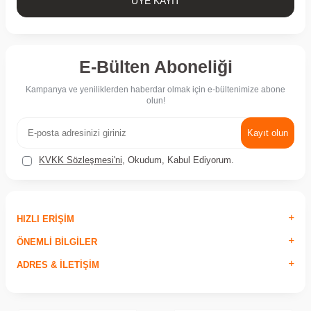
ÜYE KAYIT
E-Bülten Aboneliği
Kampanya ve yeniliklerden haberdar olmak için e-bültenimize abone
olun!
Kayıt olun
KVKK Sözleşmesi'ni
, Okudum, Kabul Ediyorum.
HIZLI ERIŞIM
ÖNEMLI BILGILER
ADRES & İLETIŞIM