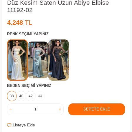
Düz Kesim Saten Uzun Abiye Elbise
11192-02
4.248
TL
RENK SEÇIMI YAPINIZ
BEDEN SEÇIMI YAPINIZ
38
40
42
44
SEPETE EKLE
Listeye Ekle