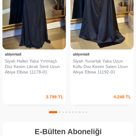
abiyeniall
abiyeniall
Siyah Halter Yaka Yırtmaçlı
Siyah Yuvarlak Yaka Uzun
Düz Kesim Likralı Simli Uzun
Kollu Düz Kesim Saten Uzun
Abiye Elbise 11178-01
Abiye Elbise 11192-01
3.798
TL
4.248
TL
E-Bülten Aboneliği