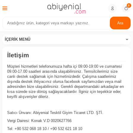
0
Ara
İÇERIK MENÜ
İletişim
Müşteri hizmetleri telefonumuza hafta içi 09:00-19:00 ve cumartesi
09.00-17.00 saatleri arasında ulaşabilirsiniz. Temsilcilerimiz size
canlı destek sağlamak için hizmetinizdedir. Çalışma saatlerimiz
dışında destek ihtiyacınız olursa facebook sayfamızdan veya mail
adresinden bize ulaşabilirsiniz. Gerekli departmandaki arkadaşlar en
kısa sürede size dönüş sağlayacaklardır. İlginiz için teşekkür eder,
keyifli alışverişler dileriz.
Satıcı Ünvanı: Abiyenial Tesktil Giyim Ticaret LTD. ŞTİ.
Vergi Dairesi: Konak V.D 0020627766
Tel: +90 532 068 18 10 / +90 532 621 18 10