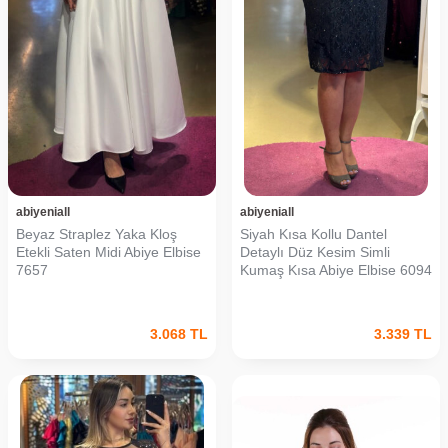
abiyeniall
abiyeniall
Beyaz Straplez Yaka Kloş
Siyah Kısa Kollu Dantel
Etekli Saten Midi Abiye Elbise
Detaylı Düz Kesim Simli
7657
Kumaş Kısa Abiye Elbise 6094
3.068
TL
3.339
TL