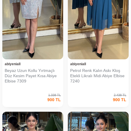
abiyeniall
abiyeniall
Beyaz Uzun Kollu Yırtmaçlı
Petrol Renk Kalın Askı Kloş
Düz Kesim Payet Kısa Abiye
Etekli Likralı Midi Abiye Elbise
Elbise 7309
7240
1.338
TL
2.438
TL
900
TL
900
TL