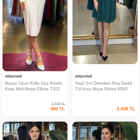
abiyeniall
abiyeniall
Beyaz Uzun Kollu Düz Kesim
Yeşil Sırt Dekolteli Kloş Etekli
Krep Midi Abiye Elbise 7322
Tül Kısa Abiye Elbise 6050
1.448
TL
900
TL
2.438
TL