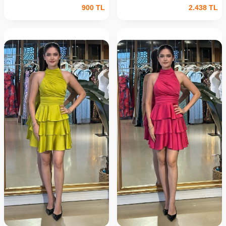
900
TL
2.438
TL