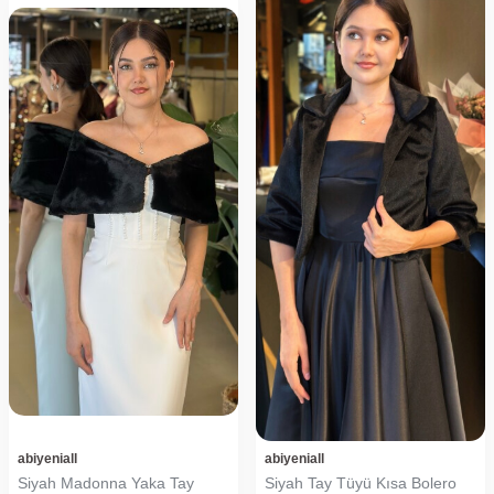
abiyeniall
abiyeniall
Siyah Madonna Yaka Tay
Siyah Tay Tüyü Kısa Bolero