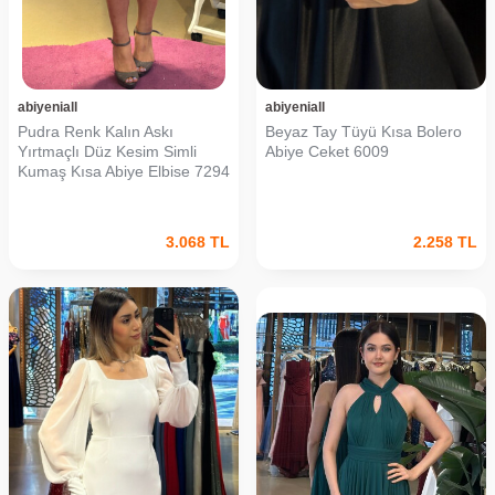
abiyeniall
abiyeniall
Pudra Renk Kalın Askı
Beyaz Tay Tüyü Kısa Bolero
Yırtmaçlı Düz Kesim Simli
Abiye Ceket 6009
Kumaş Kısa Abiye Elbise 7294
3.068
TL
2.258
TL