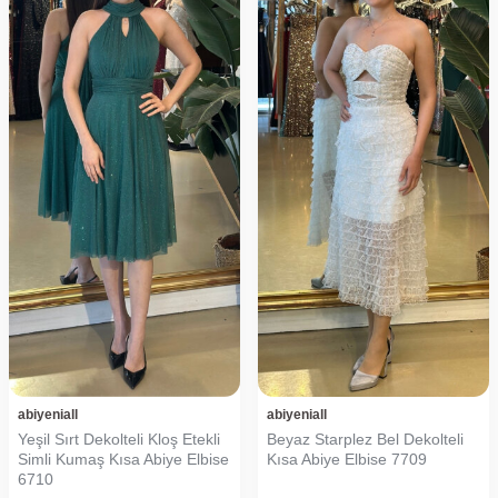
abiyeniall
abiyeniall
Yeşil Sırt Dekolteli Kloş Etekli
Beyaz Starplez Bel Dekolteli
Simli Kumaş Kısa Abiye Elbise
Kısa Abiye Elbise 7709
6710