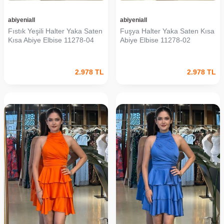
abiyeniall
abiyeniall
Fıstık Yeşili Halter Yaka Saten
Fuşya Halter Yaka Saten Kısa
Kısa Abiye Elbise 11278-04
Abiye Elbise 11278-02
2.978
TL
2.978
TL