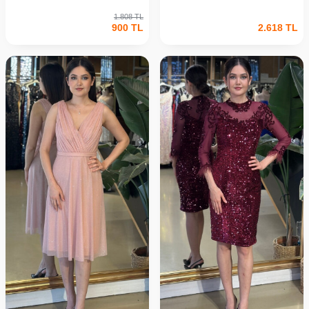
1.808
TL
900
TL
2.618
TL