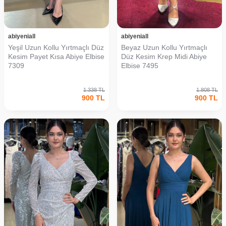
abiyeniall
abiyeniall
Yeşil Uzun Kollu Yırtmaçlı Düz
Beyaz Uzun Kollu Yırtmaçlı
Kesim Payet Kısa Abiye Elbise
Düz Kesim Krep Midi Abiye
7309
Elbise 7495
1.338
TL
1.808
TL
900
TL
900
TL