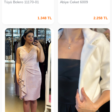
Tüyü Bolero 11170-01
Abiye Ceket 6009
1.348
TL
2.258
TL