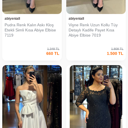
abiyeniall
abiyeniall
Pudra Renk Kalın Askı Kloş
Vişne Renk Uzun Kollu Tüy
Etekli Simli Kısa Abiye Elbise
Detaylı Kadife Payet Kısa
7119
Abiye Elbise 7019
1.348
TL
1.808
TL
660
TL
1.500
TL