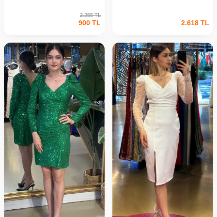
2.255
TL
900
TL
2.618
TL