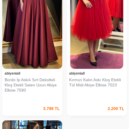
abiyeniall
abiyeniall
Bordo İp Askılı Sırt Dekolteli
Kırmızı Kalın Askı Kloş Etekli
Kloş Etekli Saten Uzun Abiye
Tül Midi Abiye Elbise 7023
Elbise 7590
3.798
TL
2.200
TL