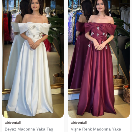
abiyeniall
abiyeniall
Beyaz Madonna Yaka Taş
Vişne Renk Madonna Yaka