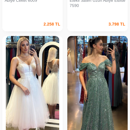
Abiye Ceket 6009
Etekli Saten Uzun Abiye Elbise
7590
2.258
TL
3.798
TL