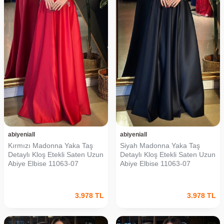
abiyeniall
abiyeniall
Kırmızı Madonna Yaka Taş
Siyah Madonna Yaka Taş
Detaylı Kloş Etekli Saten Uzun
Detaylı Kloş Etekli Saten Uzun
Abiye Elbise 11063-07
Abiye Elbise 11063-07
3.978
TL
3.978
TL