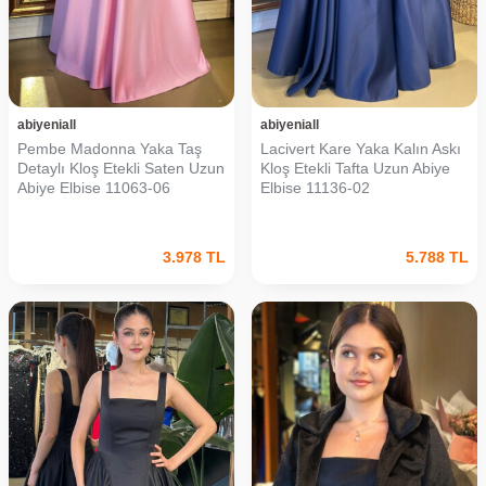
abiyeniall
abiyeniall
Pembe Madonna Yaka Taş
Lacivert Kare Yaka Kalın Askı
Detaylı Kloş Etekli Saten Uzun
Kloş Etekli Tafta Uzun Abiye
Abiye Elbise 11063-06
Elbise 11136-02
3.978
TL
5.788
TL