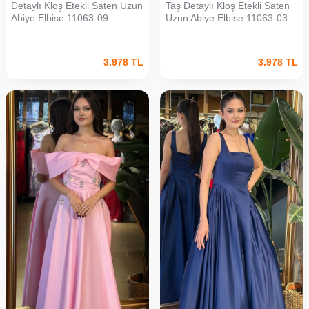
Detaylı Kloş Etekli Saten Uzun
Taş Detaylı Kloş Etekli Saten
Abiye Elbise 11063-09
Uzun Abiye Elbise 11063-03
3.978
TL
3.978
TL