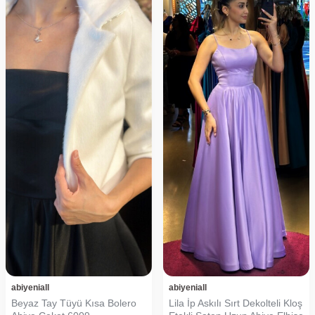
abiyeniall
abiyeniall
Beyaz Tay Tüyü Kısa Bolero
Lila İp Askılı Sırt Dekolteli Kloş