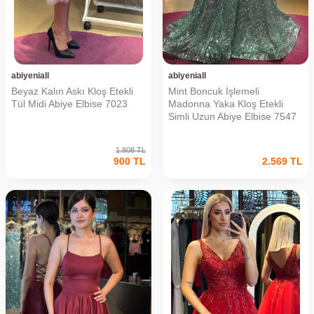
abiyeniall
abiyeniall
Beyaz Kalın Askı Kloş Etekli
Mint Boncuk İşlemeli
Tül Midi Abiye Elbise 7023
Madonna Yaka Kloş Etekli
Simli Uzun Abiye Elbise 7547
1.808
TL
900
TL
2.569
TL