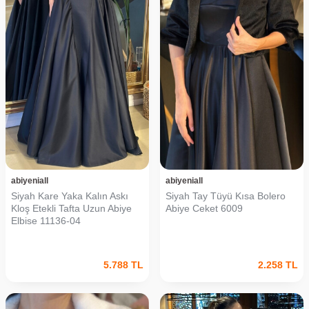
abiyeniall
abiyeniall
Siyah Kare Yaka Kalın Askı
Siyah Tay Tüyü Kısa Bolero
Kloş Etekli Tafta Uzun Abiye
Abiye Ceket 6009
Elbise 11136-04
5.788
TL
2.258
TL