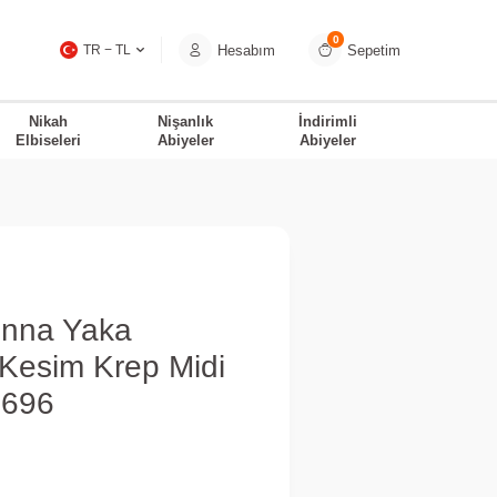
0
Hesabım
Sepetim
TR − TL
Nikah
Nişanlık
İndirimli
Elbiseleri
Abiyeler
Abiyeler
nna Yaka
 Kesim Krep Midi
7696