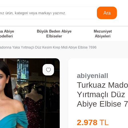
Ara
sa Abiye
Büyük Beden Abiye
Mezuniyet
odelleri
Elbiseler
Abiyeleri
donna Yaka Yırtmaçlı Düz Kesim Krep Midi Abiye Elbise 7696
abiyeniall
Turkuaz Mado
Yırtmaçlı Düz
Abiye Elbise 
2.978
TL