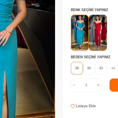
RENK SEÇIMI YAPINIZ
BEDEN SEÇIMI YAPINIZ
38
40
42
44
Listeye Ekle